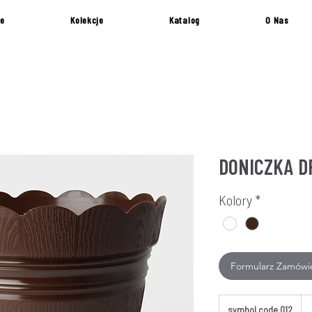
e
Kolekcje
Katalog
O Nas
DONICZKA 
Kolory
*
Formularz Zamówi
symbol code 012