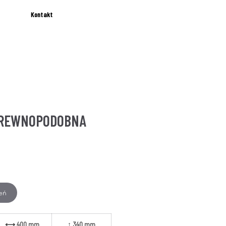
Kontakt
DREWNOPODOBNA
eń
ROZMIARY
⟷ 400 mm
↕ 340 mm