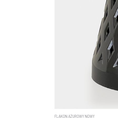
FLAKON AŻUROWY NOWY