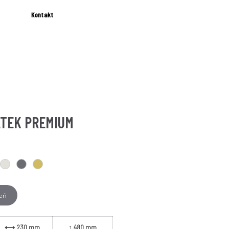
Kontakt
TEK PREMIUM
eń
ROZMIARY
⟷ 230 mm
↕ 480 mm