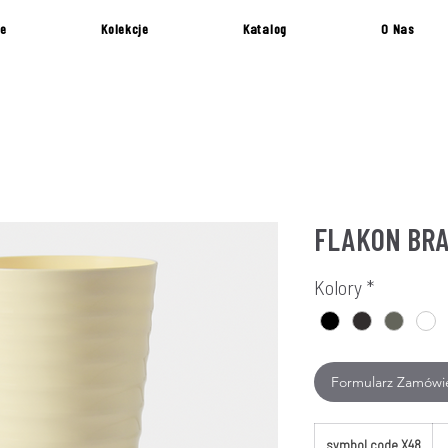
e
Kolekcje
Katalog
O Nas
FLAKON BRA
Kolory
*
Formularz Zamówi
symbol code X48